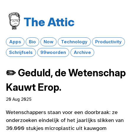
The Attic
Apps
Bio
Now
Technology
Productivity
Schrijfsels
99woorden
Archive
✏️ Geduld, de Wetenschap
Kauwt Erop.
20 Aug 2025
Wetenschappers staan voor een doorbraak: ze
onderzoeken eindelijk of het jaarlijks slikken van
30.000 stukjes microplastic uit kauwgom